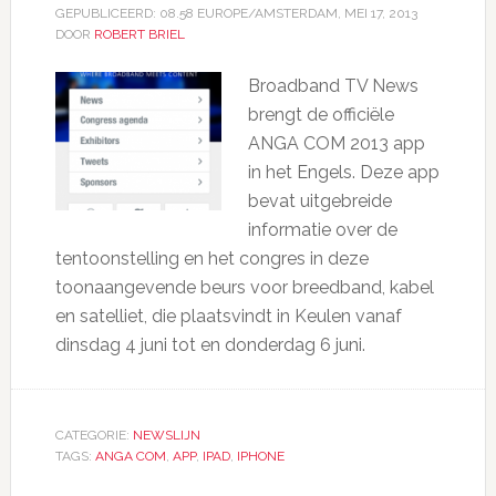
GEPUBLICEERD:
08.58 EUROPE/AMSTERDAM, MEI 17, 2013
DOOR
ROBERT BRIEL
Broadband TV News
brengt de officiële
ANGA COM 2013 app
in het Engels. Deze app
bevat uitgebreide
informatie over de
tentoonstelling en het congres in deze
toonaangevende beurs voor breedband, kabel
en satelliet, die plaatsvindt in Keulen vanaf
dinsdag 4 juni tot en donderdag 6 juni.
CATEGORIE:
NEWSLIJN
TAGS:
ANGA COM
,
APP
,
IPAD
,
IPHONE