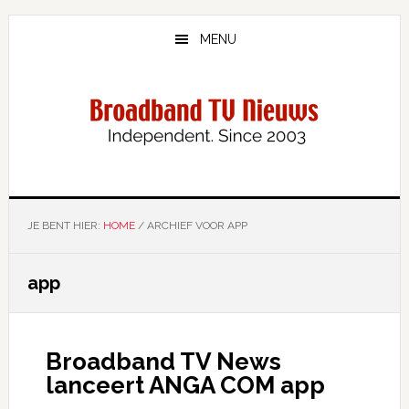
Door
Spring
naar
naar
MENU
de
de
hoofd
eerste
inhoud
sidebar
JE BENT HIER:
HOME
/
ARCHIEF VOOR APP
app
Broadband TV News
lanceert ANGA COM app