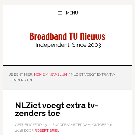
Door
Spring
naar
naar
MENU
de
de
hoofd
eerste
inhoud
sidebar
JE BENT HIER:
HOME
/
NEWSLIJN
/
NLZIET VOEGT EXTRA TV-
ZENDERS TOE
NLZiet voegt extra tv-
zenders toe
GEPUBLICEERD:
15.24 EUROPE/AMSTERDAM, OKTOBER 10,
2018
DOOR
ROBERT BRIEL